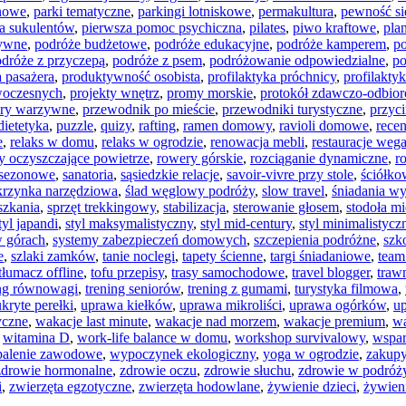
inowe
,
parki tematyczne
,
parkingi lotniskowe
,
permakultura
,
pewność si
ja sukulentów
,
pierwsza pomoc psychiczna
,
pilates
,
piwo kraftowe
,
pla
tywne
,
podróże budżetowe
,
podróże edukacyjne
,
podróże kamperem
,
po
dróże z przyczepą
,
podróże z psem
,
podróżowanie odpowiedzialne
,
po
 pasażera
,
produktywność osobista
,
profilaktyka próchnicy
,
profilaktyk
woczesnych
,
projekty wnętrz
,
promy morskie
,
protokół zdawczo-odbior
ory warzywne
,
przewodnik po mieście
,
przewodniki turystyczne
,
przyc
ietetyka
,
puzzle
,
quizy
,
rafting
,
ramen domowy
,
ravioli domowe
,
recen
e
,
relaks w domu
,
relaks w ogrodzie
,
renowacja mebli
,
restauracje weg
ny oczyszczające powietrze
,
rowery górskie
,
rozciąganie dynamiczne
,
r
i sezonowe
,
sanatoria
,
sąsiedzkie relacje
,
savoir-vivre przy stole
,
ściółko
krzynka narzędziowa
,
ślad węglowy podróży
,
slow travel
,
śniadania w
szkania
,
sprzęt trekkingowy
,
stabilizacja
,
sterowanie głosem
,
stodoła m
tyl japandi
,
styl maksymalistyczny
,
styl mid-century
,
styl minimalistycz
w górach
,
systemy zabezpieczeń domowych
,
szczepienia podróżne
,
szko
e
,
szlaki zamków
,
tanie noclegi
,
tapety ścienne
,
targi śniadaniowe
,
team
tłumacz offline
,
tofu przepisy
,
trasy samochodowe
,
travel blogger
,
traw
ing równowagi
,
trening seniorów
,
trening z gumami
,
turystyka filmowa
,
ukryte perełki
,
uprawa kiełków
,
uprawa mikroliści
,
uprawa ogórków
,
u
yczne
,
wakacje last minute
,
wakacje nad morzem
,
wakacje premium
,
wa
,
witamina D
,
work-life balance w domu
,
workshop survivalowy
,
wspar
alenie zawodowe
,
wypoczynek ekologiczny
,
yoga w ogrodzie
,
zakupy
zdrowie hormonalne
,
zdrowie oczu
,
zdrowie słuchu
,
zdrowie w podróż
i
,
zwierzęta egzotyczne
,
zwierzęta hodowlane
,
żywienie dzieci
,
żywien