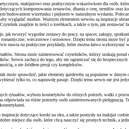
metycznym, makijażowi oraz praktycznym wskazówkom dla osób, które c
 dotyczących komponowania zestawów, dbania o cerę, trendów oraz kos
adomym budowaniem wizerunku i pięknem w naturalnym wydaniu. Polec
 aby wyglądać modnie. Ważnym elementem serwisu są inspiracje ubranio
ytelnik znajdzie tu treści o torebkach, a także o tym, jak zestawiać f
e, jak tworzyć wygodne zestawy do pracy, na spacer, zakupy, spotkani
kie, romantyczne, wieczorowe i sezonowe. Dzięki temu strona może by
rwis stawia na praktyczne przykłady, które można łatwo wykorzystać 
tałtów. Strona może zainteresować czytelników, którzy szukają porad 
atków. Serwis zachęca do tego, aby nie ograniczać się do bezpiecznych
mnością, a nie źródłem presji czy kompleksów.
k może sprawdzić, jakie elementy garderoby są popularne w danym okresie
 wybierać tylko to, co naprawdę pasuje. Dzięki temu serwis nie jest j
ych rytuałów, wyboru kosmetyków do różnych potrzeb, walki z przes
trona odpowiada na różne potrzeby osób zainteresowanych pielęgnacją.
ę kosmetykami.
nspiracje dotyczące kreski na oku, a także pomysły na makijaż codzien
bre miejsce dla osób, które chcą nauczyć się prostych technik, a jedn