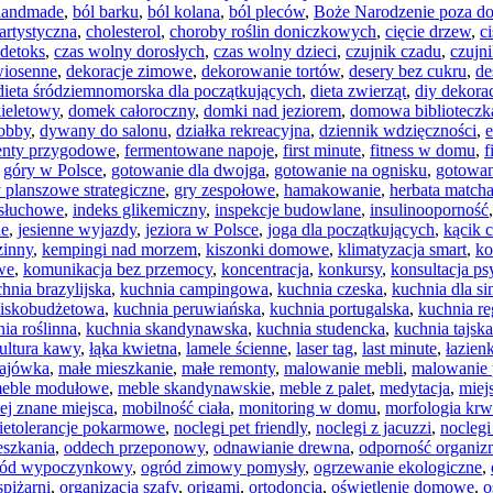
 handmade
,
ból barku
,
ból kolana
,
ból pleców
,
Boże Narodzenie poza 
artystyczna
,
cholesterol
,
choroby roślin doniczkowych
,
cięcie drzew
,
c
detoks
,
czas wolny dorosłych
,
czas wolny dzieci
,
czujnik czadu
,
czujn
wiosenne
,
dekoracje zimowe
,
dekorowanie tortów
,
desery bez cukru
,
de
dieta śródziemnomorska dla początkujących
,
dieta zwierząt
,
diy dekora
ieletowy
,
domek całoroczny
,
domki nad jeziorem
,
domowa biblioteczk
obby
,
dywany do salonu
,
działka rekreacyjna
,
dziennik wdzięczności
,
enty przygodowe
,
fermentowane napoje
,
first minute
,
fitness w domu
,
f
,
góry w Polsce
,
gotowanie dla dwojga
,
gotowanie na ognisku
,
gotowan
 planszowe strategiczne
,
gry zespołowe
,
hamakowanie
,
herbata match
 słuchowe
,
indeks glikemiczny
,
inspekcje budowlane
,
insulinooporność
ne
,
jesienne wyjazdy
,
jeziora w Polsce
,
joga dla początkujących
,
kącik c
zinny
,
kempingi nad morzem
,
kiszonki domowe
,
klimatyzacja smart
,
ko
we
,
komunikacja bez przemocy
,
koncentracja
,
konkursy
,
konsultacja p
hnia brazylijska
,
kuchnia campingowa
,
kuchnia czeska
,
kuchnia dla si
niskobudżetowa
,
kuchnia peruwiańska
,
kuchnia portugalska
,
kuchnia r
ia roślinna
,
kuchnia skandynawska
,
kuchnia studencka
,
kuchnia tajska
ultura kawy
,
łąka kwietna
,
lamele ścienne
,
laser tag
,
last minute
,
łazien
ajówka
,
małe mieszkanie
,
małe remonty
,
malowanie mebli
,
malowanie 
eble modułowe
,
meble skandynawskie
,
meble z palet
,
medytacja
,
miejs
ej znane miejsca
,
mobilność ciała
,
monitoring w domu
,
morfologia krw
ietolerancje pokarmowe
,
noclegi pet friendly
,
noclegi z jacuzzi
,
noclegi
eszkania
,
oddech przeponowy
,
odnawianie drewna
,
odporność organi
ród wypoczynkowy
,
ogród zimowy pomysły
,
ogrzewanie ekologiczne
,
spiżarni
,
organizacja szafy
,
origami
,
ortodoncja
,
oświetlenie domowe
,
o