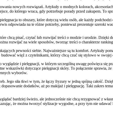
owania nowych rozwiązań. Artykuły o modnych kolorach, akcesoriach, 
sce, do którego wraca, gdy potrzebuje porady przed zakupem. To sprawi
 pielęgnacja to obszary, które dotyczą wielu osób, ale każdy podchodzi
wis odpowiada na te różne potrzeby, ponieważ prezentuje szeroki wachl
óre chcą pisać, czytać lub rozwijać treści o modzie i urodzie. Dzięki 
ożna rozwijać na wiele sposobów, tworząc treści o charakterze rankin
ających pewności siebie. Najważniejsze są tu komfort. Artykuły pomag
e budować więź z czytelnikami, którzy chcą czuć się stylowo w swojej 
 o wyglądzie i pielęgnacji, w którym szczególną uwagę poświęca się p
kretne wskazówki dotyczące pielęgnacji skóry. To połączenie sprawia, że
ziennych wyborów.
eb. Jego siła tkwi w tym, że łączy fryzury w jedną spójną całość. Dzię
opasowanie dodatków, aż po makijaż i pielęgnację. Taki zakres tematy
lądać bardziej świeżo, ale jednocześnie nie chcą rezygnować z włas
okazując, że można tworzyć stylizacje wygodne, a przy tym nie udawać