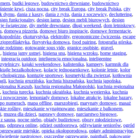
domem
,
budki lęgowe
,
budownictwo drewniane
,
budownictwo
iśnienie krwi
,
cisza nocna
,
city break Europa
,
city break Polska
,
city
ik dymu
,
dania z kaszy
,
dania z ryżu
,
dania z soczewicy
,
decluttering
,
sign funkcjonalny
,
design lamp
,
design mebli biurowych
,
design
cje świąteczne
,
diy meble drewniane
,
długi weekend
,
dom letniskowy
,
a
,
domowa pizzeria
,
domowe biuro inspiracje
,
domowe fermentacje
,
ekopodróże
,
ekoturystyka
,
elektrolity
,
ergonomiczne ćwiczenia
,
escape
izjoprofilaktyka
,
florystyka domowa
,
food pairing
,
fotografia górska
,
ie rodzinne
,
gotowanie sous vide
,
granice osobiste
,
gravel
,
a
,
higiena jamy ustnej
,
higiena snu
,
higiena wzroku
,
home staging
,
,
integracja outdoor
,
inteligencja emocjonalna
,
inteligentne
zytelniczy
,
kajaki weekendowe
,
kalistenika
,
kampery
,
karmnik dla
ktajle bezalkoholowe
,
kolacje jednogarnkowe
,
kolonie letnie
,
kolor
sychologiczna
,
kontuzje sportowe
,
kosmetyki dla zwierząt
,
kotłownia
ngli
,
kuchnia gruzińska
,
kuchnia hiszpańska
,
kuchnia japońska
,
egionalna Kaszub
,
kuchnia regionalna Małopolski
,
kuchnia regionalna
,
kuchnia turecka
,
kuchnia ukraińska
,
kuchnia węgierska
,
kuchnia
ki nowoczesne
,
lemoniady domowe
,
lokalne atrakcje
,
lokalne bazary
,
po numerach
,
mapa offline
,
marszobiegi
,
marynaty domowe
,
masaż
kie rośliny
,
mieszkanie wynajmowane
,
mieszkanie z balkonem
,
i
,
muzea dla dzieci
,
naprawy domowe
,
narciarstwo biegowe
,
 z sauną
,
nocne niebo
,
obiady budżetowe
,
obozy młodzieżowe
,
zmu
,
odprawa online
,
odzież outdoorowa
,
odżywianie seniorów
,
ogród
ogrzewanie miejskie
,
opieka okołoporodowa
,
opłaty administracyjne
,
świetlenie nastrojowe
,
oszczędne ogrzewanie
,
paintball
,
pakowanie