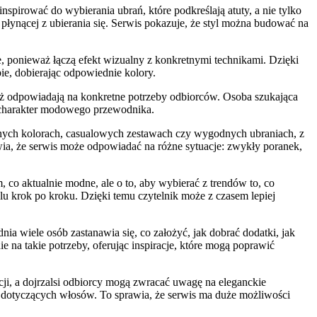
spirować do wybierania ubrań, które podkreślają atuty, a nie tylko
płynącej z ubierania się. Serwis pokazuje, że styl można budować na
e, ponieważ łączą efekt wizualny z konkretnymi technikami. Dzięki
ie, dobierając odpowiednie kolory.
waż odpowiadają na konkretne potrzeby odbiorców. Osoba szukająca
ma charakter modowego przewodnika.
asnych kolorach, casualowych zestawach czy wygodnych ubraniach, z
awia, że serwis może odpowiadać na różne sytuacje: zwykły poranek,
 co aktualnie modne, ale o to, aby wybierać z trendów to, co
 krok po kroku. Dzięki temu czytelnik może z czasem lepiej
ia wiele osób zastanawia się, co założyć, jak dobrać dodatki, jak
 na takie potrzeby, oferując inspiracje, które mogą poprawić
ji, a dojrzalsi odbiorcy mogą zwracać uwagę na eleganckie
ad dotyczących włosów. To sprawia, że serwis ma duże możliwości