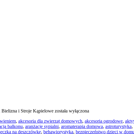
a
Bielizna i Stroje Kąpielowe
została wyłączona
ywieniem
,
akcesoria dla zwierząt domowych
,
akcesoria ogrodowe
,
akty
acja balkonu
,
aranżacje sypialni
,
aromaterapia domowa
,
astroturystyka
,
beczka na deszczówkę
,
behawiorystyka
,
bezpieczeństwo dzieci w dom