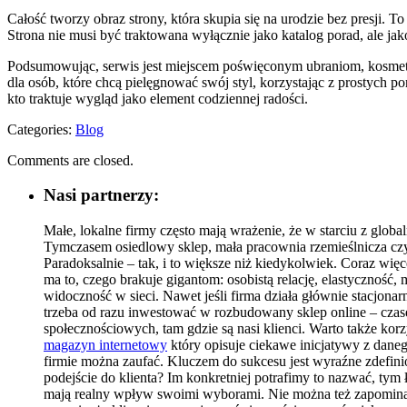
Całość tworzy obraz strony, która skupia się na urodzie bez presji. 
Strona nie musi być traktowana wyłącznie jako katalog porad, ale jak
Podsumowując, serwis jest miejscem poświęconym ubraniom, kosmetyk
dla osób, które chcą pielęgnować swój styl, korzystając z prostych
kto traktuje wygląd jako element codziennej radości.
Categories:
Blog
Comments are closed.
Nasi partnerzy:
Małe, lokalne firmy często mają wrażenie, że w starciu z glo
Tymczasem osiedlowy sklep, mała pracownia rzemieślnicza czy r
Paradoksalnie – tak, i to większe niż kiedykolwiek. Coraz więc
ma to, czego brakuje gigantom: osobistą relację, elastyczność
widoczność w sieci. Nawet jeśli firma działa głównie stacjona
trzeba od razu inwestować w rozbudowany sklep online – cza
społecznościowych, tam gdzie są nasi klienci. Warto także kor
magazyn internetowy
który opisuje ciekawe inicjatywy z daneg
firmie można zaufać. Kluczem do sukcesu jest wyraźne zdefin
podejście do klienta? Im konkretniej potrafimy to nazwać, tym
mają realny wpływ swoimi wyborami. Nie można też zapomina