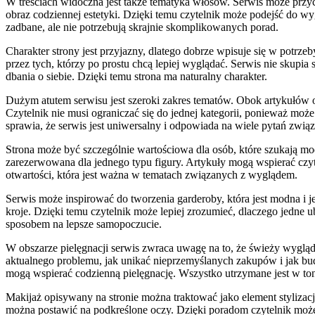
W treściach widoczna jest także tematyka włosów. Serwis może przyc
obraz codziennej estetyki. Dzięki temu czytelnik może podejść do wy
zadbane, ale nie potrzebują skrajnie skomplikowanych porad.
Charakter strony jest przyjazny, dlatego dobrze wpisuje się w potrzeb
przez tych, którzy po prostu chcą lepiej wyglądać. Serwis nie skupi
dbania o siebie. Dzięki temu strona ma naturalny charakter.
Dużym atutem serwisu jest szeroki zakres tematów. Obok artykułów o a
Czytelnik nie musi ograniczać się do jednej kategorii, ponieważ moż
sprawia, że serwis jest uniwersalny i odpowiada na wiele pytań zwi
Strona może być szczególnie wartościowa dla osób, które szukają mod
zarezerwowana dla jednego typu figury. Artykuły mogą wspierać czyt
otwartości, która jest ważna w tematach związanych z wyglądem.
Serwis może inspirować do tworzenia garderoby, która jest modna i
kroje. Dzięki temu czytelnik może lepiej zrozumieć, dlaczego jedne ub
sposobem na lepsze samopoczucie.
W obszarze pielęgnacji serwis zwraca uwagę na to, że świeży wyglą
aktualnego problemu, jak unikać nieprzemyślanych zakupów i jak budo
mogą wspierać codzienną pielęgnację. Wszystko utrzymane jest w to
Makijaż opisywany na stronie można traktować jako element stylizac
można postawić na podkreślone oczy. Dzięki poradom czytelnik może