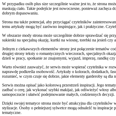
W przypadku osób plus size szczególnie ważne jest to, że strona moż
maskują ciało. Takie podejście jest nowoczesne, ponieważ zachęca d
dobrym dopasowaniu.
Strona ma także potencjał, aby przyciągać czytelników zainteresowa
temu artykuły mogą być zarówno inspirujące, jak i praktyczne. Czyte
W obszarze mody strona może szczególnie dobrze sprawdzać się przy
sukienki na specjalną okazję, kurtki na wiosnę, torebki na jesień c
Jednym z ciekawszych elementów strony jest połączenie tematów codz
drugiej strony teksty o romantycznych wieczorach, specjalnych okazj
dzień w pracy, spotkanie ze znajomymi, wyjazd, imprezę, randkę czy u
Warto również zauważyć, że serwis może wspierać czytelnika w rozwij
naprawdę podkreśla osobowość. Artykuły o kolorach, dodatkach, fa
rozumieć, w czym czuje się dobrze, jakie elementy garderoby są dla 
Serwis można opisać jako kolorową przestrzeń inspiracji. Jego tematy
zadbać o cerę, jak wykonać szybki makijaż, jak odświeżyć włosy albo
samopoczucie i ułatwić podejmowanie małych, codziennych decyzji.
Dzięki swojej tematyce strona może być atrakcyjna dla czytelników
stylizacje. Osoby o pełniejszej sylwetce mogą odnaleźć tu inspiracj
tematyczne.