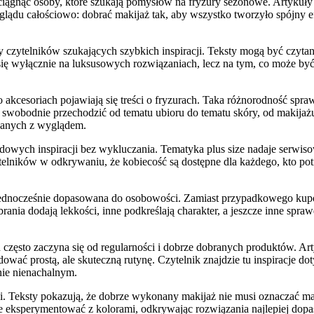
iągnąć osoby, które szukają pomysłów na fryzury sezonowe. Artykuły 
glądu całościowo: dobrać makijaż tak, aby wszystko tworzyło spójny e
y czytelników szukających szybkich inspiracji. Teksty mogą być czytane
a się wyłącznie na luksusowych rozwiązaniach, lecz na tym, co może by
kcesoriach pojawiają się treści o fryzurach. Taka różnorodność sprawia
e swobodnie przechodzić od tematu ubioru do tematu skóry, od makijażu
ązanych z wyglądem.
owych inspiracji bez wykluczania. Tematyka plus size nadaje serwisow
elników w odkrywaniu, że kobiecość są dostępne dla każdego, kto pot
 jednocześnie dopasowana do osobowości. Zamiast przypadkowego kupo
rania dodają lekkości, inne podkreślają charakter, a jeszcze inne spra
d często zaczyna się od regularności i dobrze dobranych produktów. 
wać prostą, ale skuteczną rutynę. Czytelnik znajdzie tu inspiracje do
nie nienachalnym.
ji. Teksty pokazują, że dobrze wykonany makijaż nie musi oznaczać m
 eksperymentować z kolorami, odkrywając rozwiązania najlepiej dopas