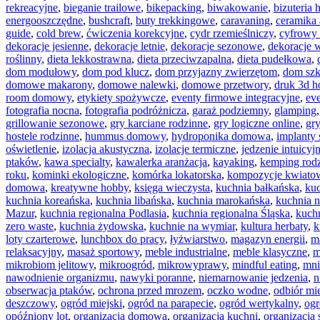
rekreacyjne
,
bieganie trailowe
,
bikepacking
,
biwakowanie
,
bizuteria
energooszczędne
,
bushcraft
,
buty trekkingowe
,
caravaning
,
ceramika 
guide
,
cold brew
,
ćwiczenia korekcyjne
,
cydr rzemieślniczy
,
cyfrowy 
dekoracje jesienne
,
dekoracje letnie
,
dekoracje sezonowe
,
dekoracje 
roślinny
,
dieta lekkostrawna
,
dieta przeciwzapalna
,
dieta pudełkowa
,
dom modułowy
,
dom pod klucz
,
dom przyjazny zwierzętom
,
dom szk
domowe makarony
,
domowe nalewki
,
domowe przetwory
,
druk 3d h
room domowy
,
etykiety spożywcze
,
eventy firmowe integracyjne
,
ev
fotografia nocna
,
fotografia podróżnicza
,
garaż podziemny
,
glamping
grillowanie sezonowe
,
gry karciane rodzinne
,
gry logiczne online
,
gry
hostele rodzinne
,
hummus domowy
,
hydroponika domowa
,
implanty
oświetlenie
,
izolacja akustyczna
,
izolacje termiczne
,
jedzenie intuicyj
ptaków
,
kawa specialty
,
kawalerka aranżacja
,
kayaking
,
kemping rod
roku
,
kominki ekologiczne
,
komórka lokatorska
,
kompozycje kwiato
domowa
,
kreatywne hobby
,
księga wieczysta
,
kuchnia bałkańska
,
kuc
kuchnia koreańska
,
kuchnia libańska
,
kuchnia marokańska
,
kuchnia 
Mazur
,
kuchnia regionalna Podlasia
,
kuchnia regionalna Śląska
,
kuchn
zero waste
,
kuchnia żydowska
,
kuchnie na wymiar
,
kultura herbaty
,
k
loty czarterowe
,
lunchbox do pracy
,
łyżwiarstwo
,
magazyn energii
,
m
relaksacyjny
,
masaż sportowy
,
meble industrialne
,
meble klasyczne
,
m
mikrobiom jelitowy
,
mikroogród
,
mikrowyprawy
,
mindful eating
,
mni
nawodnienie organizmu
,
nawyki poranne
,
niemarnowanie jedzenia
,
n
obserwacja ptaków
,
ochrona przed mrozem
,
oczko wodne
,
odbiór mi
deszczowy
,
ogród miejski
,
ogród na parapecie
,
ogród wertykalny
,
og
opóźniony lot
,
organizacja domowa
,
organizacja kuchni
,
organizacja 