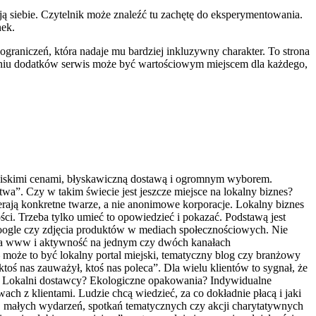
acją siebie. Czytelnik może znaleźć tu zachętę do eksperymentowania.
nek.
raniczeń, która nadaje mu bardziej inkluzywny charakter. To strona
czeniu dodatków serwis może być wartościowym miejscem dla każdego,
zą niskimi cenami, błyskawiczną dostawą i ogromnym wyborem.
wa”. Czy w takim świecie jest jeszcze miejsce na lokalny biznes?
pierają konkretne twarze, a nie anonimowe korporacje. Lokalny biznes
ści. Trzeba tylko umieć to opowiedzieć i pokazać. Podstawą jest
w Google czy zdjęcia produktów w mediach społecznościowych. Nie
ona www i aktywność na jednym czy dwóch kanałach
– może to być lokalny portal miejski, tematyczny blog czy branżowy
oś nas zauważył, ktoś nas poleca”. Dla wielu klientów to sygnał, że
ty? Lokalni dostawcy? Ekologiczne opakowania? Indywidualne
ch z klientami. Ludzie chcą wiedzieć, za co dokładnie płacą i jaki
 małych wydarzeń, spotkań tematycznych czy akcji charytatywnych