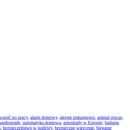
wność po pracy
,
alarm domowy
,
alergie pokarmowe
,
animal rescue
,
audioguide
,
automatyka domowa
,
autostrady w Europie
,
badania
u
,
bezpieczeństwo w podróży
,
bezpieczne wiercenie
,
bieganie