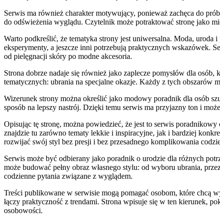
Serwis ma również charakter motywujący, ponieważ zachęca do prób
do odświeżenia wyglądu. Czytelnik może potraktować stronę jako miej
Warto podkreślić, że tematyka strony jest uniwersalna. Moda, uroda i
eksperymenty, a jeszcze inni potrzebują praktycznych wskazówek. Ser
od pielęgnacji skóry po modne akcesoria.
Strona dobrze nadaje się również jako zaplecze pomysłów dla osób, kt
tematycznych: ubrania na specjalne okazje. Każdy z tych obszarów m
Wizerunek strony można określić jako modowy poradnik dla osób szuk
sposób na lepszy nastrój. Dzięki temu serwis ma przyjazny ton i moż
Opisując tę stronę, można powiedzieć, że jest to serwis poradnikowy
znajdzie tu zarówno tematy lekkie i inspiracyjne, jak i bardziej kon
rozwijać swój styl bez presji i bez przesadnego komplikowania cod
Serwis może być odbierany jako poradnik o urodzie dla różnych potrz
może budować pełny obraz własnego stylu: od wyboru ubrania, przez d
codzienne pytania związane z wyglądem.
Treści publikowane w serwisie mogą pomagać osobom, które chcą wyg
łączy praktyczność z trendami. Strona wpisuje się w ten kierunek, p
osobowości.