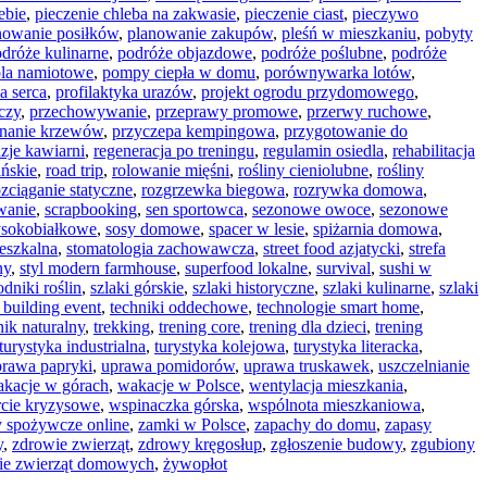
ebie
,
pieczenie chleba na zakwasie
,
pieczenie ciast
,
pieczywo
nowanie posiłków
,
planowanie zakupów
,
pleśń w mieszkaniu
,
pobyty
dróże kulinarne
,
podróże objazdowe
,
podróże poślubne
,
podróże
la namiotowe
,
pompy ciepła w domu
,
porównywarka lotów
,
a serca
,
profilaktyka urazów
,
projekt ogrodu przydomowego
,
czy
,
przechowywanie
,
przeprawy promowe
,
przerwy ruchowe
,
inanie krzewów
,
przyczepa kempingowa
,
przygotowanie do
zje kawiarni
,
regeneracja po treningu
,
regulamin osiedla
,
rehabilitacja
ańskie
,
road trip
,
rolowanie mięśni
,
rośliny cieniolubne
,
rośliny
ozciąganie statyczne
,
rozgrzewka biegowa
,
rozrywka domowa
,
wanie
,
scrapbooking
,
sen sportowca
,
sezonowe owoce
,
sezonowe
ysokobiałkowe
,
sosy domowe
,
spacer w lesie
,
spiżarnia domowa
,
ieszkalna
,
stomatologia zachowawcza
,
street food azjatycki
,
strefa
ny
,
styl modern farmhouse
,
superfood lokalne
,
survival
,
sushi w
dniki roślin
,
szlaki górskie
,
szlaki historyczne
,
szlaki kulinarne
,
szlaki
 building event
,
techniki oddechowe
,
technologie smart home
,
nik naturalny
,
trekking
,
trening core
,
trening dla dzieci
,
trening
turystyka industrialna
,
turystyka kolejowa
,
turystyka literacka
,
prawa papryki
,
uprawa pomidorów
,
uprawa truskawek
,
uszczelnianie
kacje w górach
,
wakacje w Polsce
,
wentylacja mieszkania
,
cie kryzysowe
,
wspinaczka górska
,
wspólnota mieszkaniowa
,
 spożywcze online
,
zamki w Polsce
,
zapachy do domu
,
zapasy
y
,
zdrowie zwierząt
,
zdrowy kręgosłup
,
zgłoszenie budowy
,
zgubiony
ie zwierząt domowych
,
żywopłot