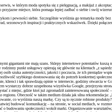
To serwis, w którym moda spotyka się z pielęgnacją, a makijaż z akcept
o przyjazne miejsce, która pomaga lepiej zadbać o siebie i swój wizeru
om i pewności siebie. Szczególnie wyróżnia go tematyka mody bez og
 porad, sezonowych inspiracji i praktycznych wskazówek. Dzięki połą
balnymi gigantami nie mają szans. Sklepy internetowe potentatów kus
odzinny punkt usługowy opierają się głównie na klientach „z sąsiedzt
ej osób szuka autentyczności, jakości i poczucia, że ich pieniądze ws
, możliwość szybkiego dostosowania się do potrzeb konkretnej społeczno
rnie, klienci i tak sprawdzają opinie w internecie, godziny otwarcia 
sem wystarczy dobrze uzupełnona wizytówka Google, przejrzysta str
zystać z miejsc, gdzie ktoś już zgromadził zainteresowaną społeczność 
o regionu. Obecność w takim medium działa jak silna rekomendacja: „kt
iowanie, co wyróżnia naszą markę. Czy są to ręcznie robione produk
 łatwiej budować komunikację – na stronie, w social mediach, w rozmowa
ć o budowaniu społeczności wokół marki. Organizowanie warsztatów,