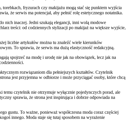
torebkach, fryzurach czy makijażu mogą stać się punktem wyjścia
a, że serwis ma potencjał, aby pełnić rolę estetycznego notatnika.
 do nich inaczej. Jedni szukają elegancji, inni wolą modowe
arz treści: od codziennych stylizacji po makijaż na większe wyjście,
dużej liczbie artykułów można tu znaleźć wiele kierunków
gowym. To sprawia, że serwis ma dużą elastyczność redakcyjną.
ają spojrzeć na modę i urodę nie jak na obowiązek, lecz jak na
codzienności.
raktycznym rozwiązaniom dla pełniejszych kształtów. Czytelnik
 strona jest przyjemna w odbiorze i może przyciągać osoby, które chcą
ki temu czytelnik nie otrzymuje wyłącznie pojedynczych porad, ale
czny sprawia, że strona jest inspirująca i dobrze odpowiada na
nego gustu. To ważne, ponieważ współczesna moda coraz częściej
 kogoś innego. Moda staje się tutaj sposobem na wyrażenie