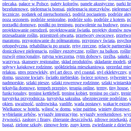
plecaka
,
pałace w Polsce
,
palety kolorów
,
panele akustyczne
,
parki l
bezglutenowe
,
pielęgnacja bonsai
,
pielęgnacja storczyków
,
pielęgnac
lecznicze
,
podatek od nieruchomości
,
podróż pociągiem
,
podróże ak
poza sezonem
,
podróże senioralne
,
podróże solo
,
podróże z kotem
,
po
porządki domowe
,
posiłki po treningu
,
pozwolenie na budowę
,
prawa
projektowanie ogrodzeń
,
projektowanie światła
,
projekty domów no
przesadzanie roślin
,
przestrzeń otwarta
,
przetwory owocowe
,
przetw
maratonu
,
przygotowanie do półmaratonu
,
przyprawy świata
,
psychod
ortopedyczna
,
rehabilitacja po urazie
,
rejsy rzeczne
,
relacje partnerski
doniczkowe pielęgnacja
,
rośliny egzotyczne
,
rośliny na balkon
,
rośli
rozwój emocjonalny
,
rutyna wieczorna
,
rytm dobowy
,
rzeźba
,
sałatk
warzywa
,
skanseny regionalne
,
skład produktów
,
składanie modeli
,
s
spływy kajakowe rodzinne
,
spółdzielnia mieszkaniowa
,
sprzedaż mie
relaksu
,
stres przewlekły
,
styl art deco
,
styl coastal
,
styl eklektyczny
,
s
domu
,
suszone kwiaty
,
światło niebieskie
,
świece sojowe
,
sylwester 
nadmorskie
,
szlaki piesze
,
szlaki rowerowe rodzinne
,
szlaki winiarski
tekstylia domowe
,
tempeh przepisy
,
terapia online
,
termy
,
tiny house
,
funkcjonalny
,
trening kettlebell
,
trening kobiet
,
trening po ciąży
,
tren
turystyka przyrodnicza
,
turystyka sakralna
,
ubezpieczenie podróżne
,
okien
,
uważność
,
uzdrowiska
,
vanlife
,
wada postawy
,
wakacje egzot
Wielkanoc w hotelu
,
wilgoć w domu
,
wine pairing
,
winiety drogowe
wybielanie zębów
,
wyjazdy integracyjne
,
wyjazdy weekendowe
,
wyp
żywności
,
zasłony i firany
,
zbieranie deszczówki
,
zdrowe przekąski
,
bagaż
,
zielone szkoły
,
zimowe ferie
,
zupy krem
,
zwiedzanie z dziećm