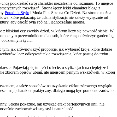
hcą podkreślać swój charakter niezależnie od rozmiaru. To miejsce
metycznych rozwiązań. Strona łączy lekki charakter bloga z
amy
Poradnik Stylu
i Moda Plus Size na Co Dzień. Na stronie można
we, które pokazują, że udana stylizacja nie zależy wyłącznie od
aktury, aby całość była spójna i jednocześnie modna.
e z bliskimi czy zwykły dzień, w którym liczy się pewność siebie. W
ć pomocnym przewodnikiem dla osób, które chcą odświeżyć garderobę,
w codziennym życiu.
o tym, jak zrównoważyć proporcje, jak wybierać kroje, które dobrze
 wyborów, lecz odkrywać takie rozwiązania, które pasują do trybu
. Pojawiają się tu treści o lecie, o stylizacjach na cieplejsze i
edynie zbiorem opisów ubrań, ale miejscem pełnym wskazówek, w której
uszeniem, a także sposobów na uzyskanie efektu zdrowego wyglądu.
 Treści mają charakter praktyczny, dlatego mogą być pomocne zarówno
ny. Strona pokazuje, jak uzyskać efekt perfekcyjnych linii, nie
ocześnie zachować własny styl i naturalność.