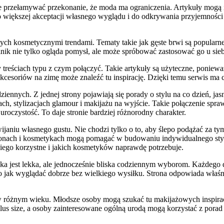
e przełamywać przekonanie, że moda ma ograniczenia. Artykuły mogą in
o większej akceptacji własnego wyglądu i do odkrywania przyjemności 
nych kosmetycznymi trendami. Tematy takie jak gęste brwi są popularn
lnik nie tylko ogląda pomysł, ale może spróbować zastosować go u sieb
 treściach typu z czym połączyć. Takie artykuły są użyteczne, ponie
zy akcesoriów na zimę może znaleźć tu inspirację. Dzięki temu serwis 
iennych. Z jednej strony pojawiają się porady o stylu na co dzień, j
ach, stylizacjach glamour i makijażu na wyjście. Takie połączenie spr
roczystość. To daje stronie bardziej różnorodny charakter.
aniu własnego gustu. Nie chodzi tylko o to, aby ślepo podążać za tym,
sonach i kosmetykach mogą pomagać w budowaniu indywidualnego stylu
niego korzystne i jakich kosmetyków naprawdę potrzebuje.
ka jest lekka, ale jednocześnie bliska codziennym wyborom. Każdego dn
 jak wyglądać dobrze bez wielkiego wysiłku. Strona odpowiada właśnie
 w różnym wieku. Młodsze osoby mogą szukać tu makijażowych inspirac
e plus size, a osoby zainteresowane ogólną urodą mogą korzystać z por