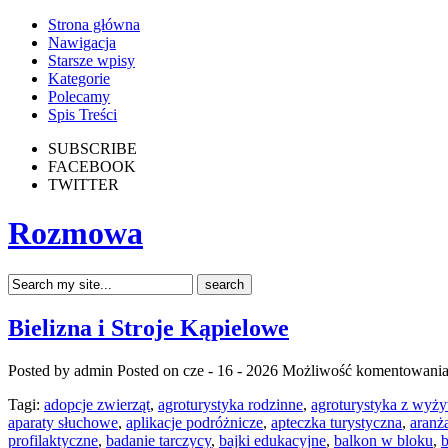
Strona główna
Nawigacja
Starsze wpisy
Kategorie
Polecamy
Spis Treści
SUBSCRIBE
FACEBOOK
TWITTER
Rozmowa
Bielizna i Stroje Kąpielowe
Posted by admin
Posted on cze - 16 - 2026
Możliwość komentowani
Tagi:
adopcje zwierząt
,
agroturystyka rodzinne
,
agroturystyka z wyż
aparaty słuchowe
,
aplikacje podróżnicze
,
apteczka turystyczna
,
aranż
profilaktyczne
,
badanie tarczycy
,
bajki edukacyjne
,
balkon w bloku
,