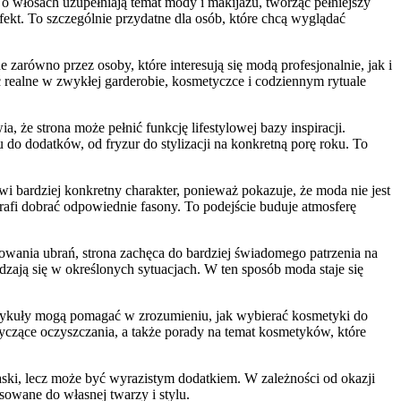
o włosach uzupełniają temat mody i makijażu, tworząc pełniejszy
fekt. To szczególnie przydatne dla osób, które chcą wyglądać
 zarówno przez osoby, które interesują się modą profesjonalnie, jak i
ć realne w zwykłej garderobie, kosmetyczce i codziennym rytuale
, że strona może pełnić funkcję lifestylowej bazy inspiracji.
 do dodatków, od fryzur do stylizacji na konkretną porę roku. To
i bardziej konkretny charakter, ponieważ pokazuje, że moda nie jest
rafi dobrać odpowiednie fasony. To podejście buduje atmosferę
wania ubrań, strona zachęca do bardziej świadomego patrzenia na
wdzają się w określonych sytuacjach. W ten sposób moda staje się
Artykuły mogą pomagać w zrozumieniu, jak wybierać kosmetyki do
tyczące oczyszczania, a także porady na temat kosmetyków, które
aski, lecz może być wyrazistym dodatkiem. W zależności od okazji
owane do własnej twarzy i stylu.