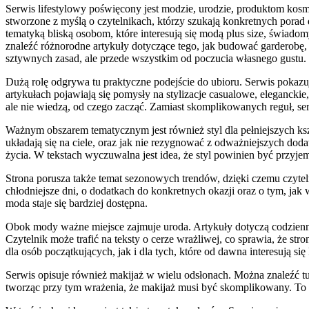
Serwis lifestylowy poświęcony jest modzie, urodzie, produktom kos
stworzone z myślą o czytelnikach, którzy szukają konkretnych porad
tematyką bliską osobom, które interesują się modą plus size, świ
znaleźć różnorodne artykuły dotyczące tego, jak budować garderobę,
sztywnych zasad, ale przede wszystkim od poczucia własnego gustu. Cz
Dużą rolę odgrywa tu praktyczne podejście do ubioru. Serwis pokazuj
artykułach pojawiają się pomysły na stylizacje casualowe, eleganc
ale nie wiedzą, od czego zacząć. Zamiast skomplikowanych reguł, se
Ważnym obszarem tematycznym jest również styl dla pełniejszych ksz
układają się na ciele, oraz jak nie rezygnować z odważniejszych dod
życia. W tekstach wyczuwalna jest idea, że styl powinien być przyje
Strona porusza także temat sezonowych trendów, dzięki czemu czytelni
chłodniejsze dni, o dodatkach do konkretnych okazji oraz o tym, jak
moda staje się bardziej dostępna.
Obok mody ważne miejsce zajmuje uroda. Artykuły dotyczą codzienn
Czytelnik może trafić na teksty o cerze wrażliwej, co sprawia, że s
dla osób początkujących, jak i dla tych, które od dawna interesują si
Serwis opisuje również makijaż w wielu odsłonach. Można znaleźć tu i
tworząc przy tym wrażenia, że makijaż musi być skomplikowany. To do